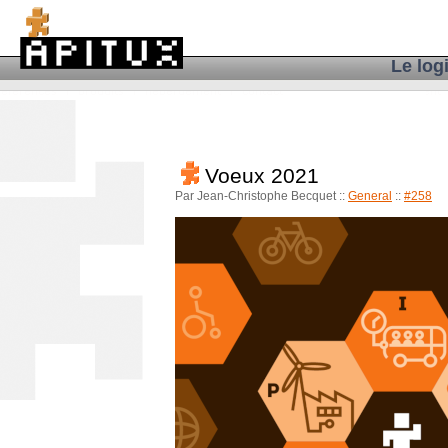
Le log
Voeux 2021
Par Jean-Christophe Becquet
::
General
::
#258