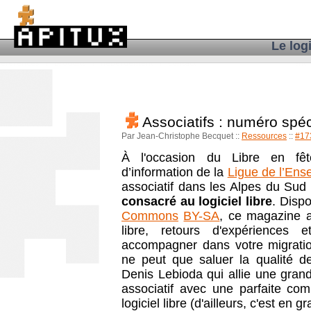
Le log
Associatifs : numéro spéci
Par Jean-Christophe Becquet
::
Ressources
::
#17
À l'occasion du Libre en fê
d’information de la
Ligue de l’Ens
associatif dans les Alpes du Sud
consacré au logiciel libre
. Disp
Commons
BY-SA
, ce magazine al
libre, retours d'expériences
accompagner dans votre migration
ne peut que saluer la qualité d
Denis Lebioda qui allie une gra
associatif avec une parfaite co
logiciel libre (d'ailleurs, c'est en 